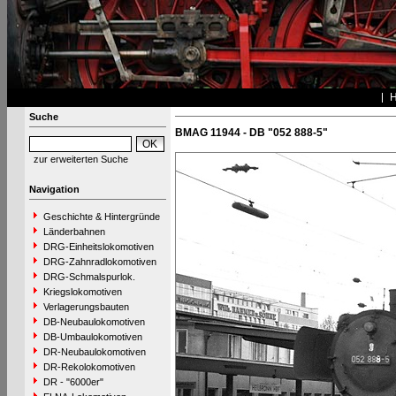
Suche
BMAG 11944 - DB "052 888-5"
zur erweiterten Suche
Navigation
Geschichte & Hintergründe
Länderbahnen
DRG-Einheitslokomotiven
DRG-Zahnradlokomotiven
DRG-Schmalspurlok.
Kriegslokomotiven
Verlagerungsbauten
DB-Neubaulokomotiven
DB-Umbaulokomotiven
DR-Neubaulokomotiven
DR-Rekolokomotiven
DR - "6000er"