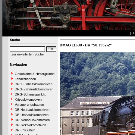
Suche
BMAG 11630 - DR "50 3552-2"
zur erweiterten Suche
Navigation
Geschichte & Hintergründe
Länderbahnen
DRG-Einheitslokomotiven
DRG-Zahnradlokomotiven
DRG-Schmalspurlok.
Kriegslokomotiven
Verlagerungsbauten
DB-Neubaulokomotiven
DB-Umbaulokomotiven
DR-Neubaulokomotiven
DR-Rekolokomotiven
DR - "6000er"