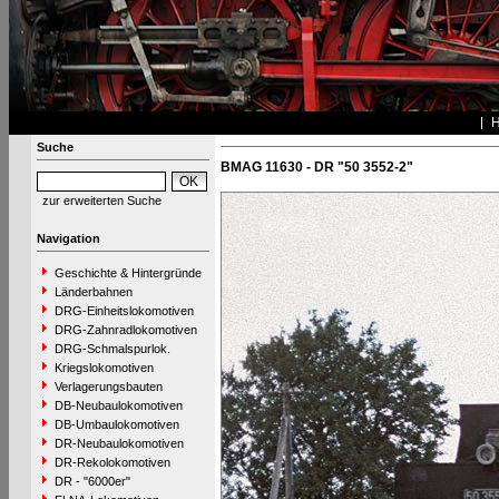
Suche
BMAG 11630 - DR "50 3552-2"
zur erweiterten Suche
Navigation
Geschichte & Hintergründe
Länderbahnen
DRG-Einheitslokomotiven
DRG-Zahnradlokomotiven
DRG-Schmalspurlok.
Kriegslokomotiven
Verlagerungsbauten
DB-Neubaulokomotiven
DB-Umbaulokomotiven
DR-Neubaulokomotiven
DR-Rekolokomotiven
DR - "6000er"