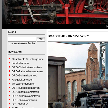
Suche
BMAG 11580 - DR "050 529-7"
zur erweiterten Suche
Navigation
Geschichte & Hintergründe
Länderbahnen
DRG-Einheitslokomotiven
DRG-Zahnradlokomotiven
DRG-Schmalspurlok.
Kriegslokomotiven
Verlagerungsbauten
DB-Neubaulokomotiven
DB-Umbaulokomotiven
DR-Neubaulokomotiven
DR-Rekolokomotiven
DR - "6000er"