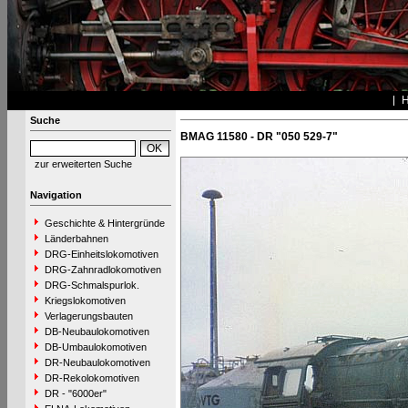
Suche
BMAG 11580 - DR "050 529-7"
zur erweiterten Suche
Navigation
Geschichte & Hintergründe
Länderbahnen
DRG-Einheitslokomotiven
DRG-Zahnradlokomotiven
DRG-Schmalspurlok.
Kriegslokomotiven
Verlagerungsbauten
DB-Neubaulokomotiven
DB-Umbaulokomotiven
DR-Neubaulokomotiven
DR-Rekolokomotiven
DR - "6000er"