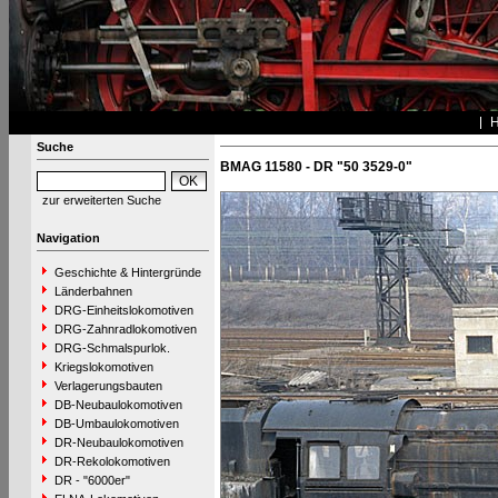
Suche
BMAG 11580 - DR "50 3529-0"
zur erweiterten Suche
Navigation
Geschichte & Hintergründe
Länderbahnen
DRG-Einheitslokomotiven
DRG-Zahnradlokomotiven
DRG-Schmalspurlok.
Kriegslokomotiven
Verlagerungsbauten
DB-Neubaulokomotiven
DB-Umbaulokomotiven
DR-Neubaulokomotiven
DR-Rekolokomotiven
DR - "6000er"