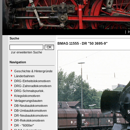
Suche
BMAG 11555 - DR "50 3695-9"
zur erweiterten Suche
Navigation
Geschichte & Hintergründe
Länderbahnen
DRG-Einheitslokomotiven
DRG-Zahnradlokomotiven
DRG-Schmalspurlok.
Kriegslokomotiven
Verlagerungsbauten
DB-Neubaulokomotiven
DB-Umbaulokomotiven
DR-Neubaulokomotiven
DR-Rekolokomotiven
DR - "6000er"