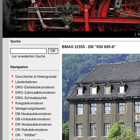
Suche
BMAG 11555 - DR "050 695-6"
zur erweiterten Suche
Navigation
Geschichte & Hintergründe
Länderbahnen
DRG-Einheitslokomotiven
DRG-Zahnradlokomotiven
DRG-Schmalspurlok.
Kriegslokomotiven
Verlagerungsbauten
DB-Neubaulokomotiven
DB-Umbaulokomotiven
DR-Neubaulokomotiven
DR-Rekolokomotiven
DR - "6000er"