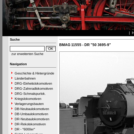
Suche
BMAG 11555 - DR "50 3695-9"
zur erweiterten Suche
Navigation
Geschichte & Hintergründe
Länderbahnen
DRG-Einheitslokomotiven
DRG-Zahnradlokomotiven
DRG-Schmalspurlok.
Kriegslokomotiven
Verlagerungsbauten
DB-Neubaulokomotiven
DB-Umbaulokomotiven
DR-Neubaulokomotiven
DR-Rekolokomotiven
DR - "6000er"