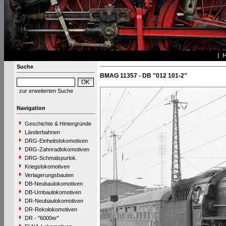
Suche
BMAG 11357 - DB "012 101-2"
zur erweiterten Suche
Navigation
Geschichte & Hintergründe
Länderbahnen
DRG-Einheitslokomotiven
DRG-Zahnradlokomotiven
DRG-Schmalspurlok.
Kriegslokomotiven
Verlagerungsbauten
DB-Neubaulokomotiven
DB-Umbaulokomotiven
DR-Neubaulokomotiven
DR-Rekolokomotiven
DR - "6000er"