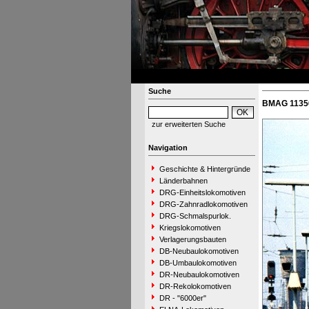
Suche
BMAG 11356
zur erweiterten Suche
Navigation
Geschichte & Hintergründe
Länderbahnen
DRG-Einheitslokomotiven
DRG-Zahnradlokomotiven
DRG-Schmalspurlok.
Kriegslokomotiven
Verlagerungsbauten
DB-Neubaulokomotiven
DB-Umbaulokomotiven
DR-Neubaulokomotiven
DR-Rekolokomotiven
DR - "6000er"