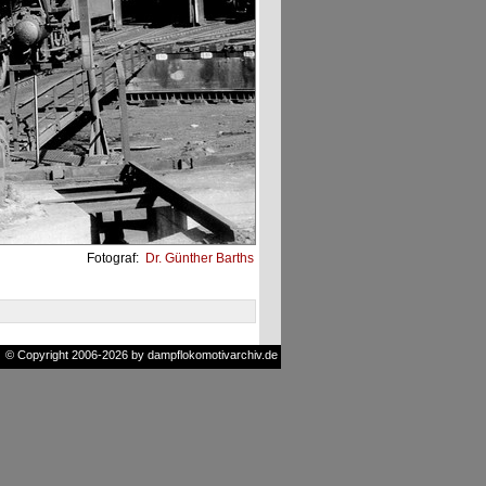
Fotograf:
Dr. Günther Barths
© Copyright 2006-2026 by dampflokomotivarchiv.de