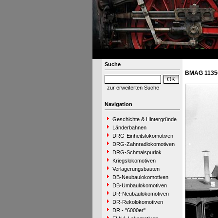
Suche
BMAG 11356
zur erweiterten Suche
Navigation
Geschichte & Hintergründe
Länderbahnen
DRG-Einheitslokomotiven
DRG-Zahnradlokomotiven
DRG-Schmalspurlok.
Kriegslokomotiven
Verlagerungsbauten
DB-Neubaulokomotiven
DB-Umbaulokomotiven
DR-Neubaulokomotiven
DR-Rekolokomotiven
DR - "6000er"