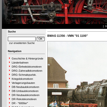
Suche
BMAG 11356 - VMN "01 1100"
zur erweiterten Suche
Navigation
Geschichte & Hintergründe
Länderbahnen
DRG-Einheitslokomotiven
DRG-Zahnradlokomotiven
DRG-Schmalspurlok.
Kriegslokomotiven
Verlagerungsbauten
DB-Neubaulokomotiven
DB-Umbaulokomotiven
DR-Neubaulokomotiven
DR-Rekolokomotiven
DR - "6000er"