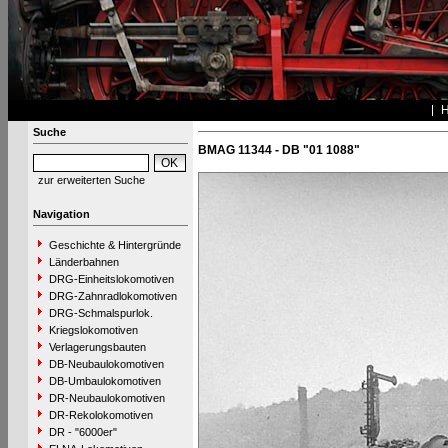
Suche
BMAG 11344 - DB "01 1088"
zur erweiterten Suche
Navigation
Geschichte & Hintergründe
Länderbahnen
DRG-Einheitslokomotiven
DRG-Zahnradlokomotiven
DRG-Schmalspurlok.
Kriegslokomotiven
Verlagerungsbauten
DB-Neubaulokomotiven
DB-Umbaulokomotiven
DR-Neubaulokomotiven
DR-Rekolokomotiven
DR - "6000er"