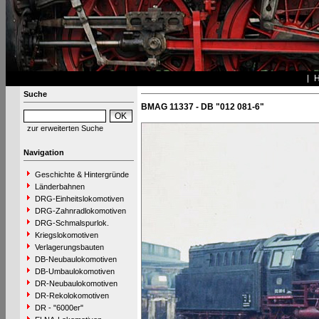
Suche
BMAG 11337 - DB "012 081-6"
zur erweiterten Suche
Navigation
Geschichte & Hintergründe
Länderbahnen
DRG-Einheitslokomotiven
DRG-Zahnradlokomotiven
DRG-Schmalspurlok.
Kriegslokomotiven
Verlagerungsbauten
DB-Neubaulokomotiven
DB-Umbaulokomotiven
DR-Neubaulokomotiven
DR-Rekolokomotiven
DR - "6000er"