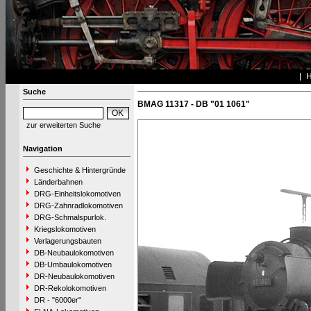
Suche
BMAG 11317 - DB "01 1061"
zur erweiterten Suche
Navigation
Geschichte & Hintergründe
Länderbahnen
DRG-Einheitslokomotiven
DRG-Zahnradlokomotiven
DRG-Schmalspurlok.
Kriegslokomotiven
Verlagerungsbauten
DB-Neubaulokomotiven
DB-Umbaulokomotiven
DR-Neubaulokomotiven
DR-Rekolokomotiven
DR - "6000er"