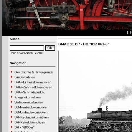
Suche
BMAG 11317 - DB "012 061-8"
zur erweiterten Suche
Navigation
Geschichte & Hintergründe
Länderbahnen
DRG-Einheitslokomotiven
DRG-Zahnradlokomotiven
DRG-Schmalspurlok.
Kriegslokomotiven
Verlagerungsbauten
DB-Neubaulokomotiven
DB-Umbaulokomotiven
DR-Neubaulokomotiven
DR-Rekolokomotiven
DR - "6000er"