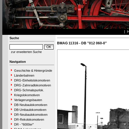
Suche
BMAG 11316 - DB "012 060-0"
zur erweiterten Suche
Navigation
Geschichte & Hintergründe
Länderbahnen
DRG-Einheitslokomotiven
DRG-Zahnradlokomotiven
DRG-Schmalspurlok.
Kriegslokomotiven
Verlagerungsbauten
DB-Neubaulokomotiven
DB-Umbaulokomotiven
DR-Neubaulokomotiven
DR-Rekolokomotiven
DR - "6000er"