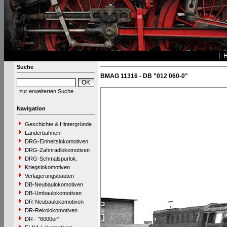
Suche
BMAG 11316 - DB "012 060-0"
zur erweiterten Suche
Navigation
Geschichte & Hintergründe
Länderbahnen
DRG-Einheitslokomotiven
DRG-Zahnradlokomotiven
DRG-Schmalspurlok.
Kriegslokomotiven
Verlagerungsbauten
DB-Neubaulokomotiven
DB-Umbaulokomotiven
DR-Neubaulokomotiven
DR-Rekolokomotiven
DR - "6000er"