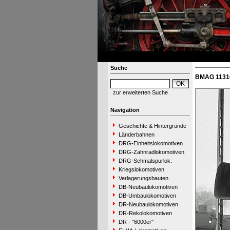
Suche
BMAG 11316
zur erweiterten Suche
Navigation
Geschichte & Hintergründe
Länderbahnen
DRG-Einheitslokomotiven
DRG-Zahnradlokomotiven
DRG-Schmalspurlok.
Kriegslokomotiven
Verlagerungsbauten
DB-Neubaulokomotiven
DB-Umbaulokomotiven
DR-Neubaulokomotiven
DR-Rekolokomotiven
DR - "6000er"