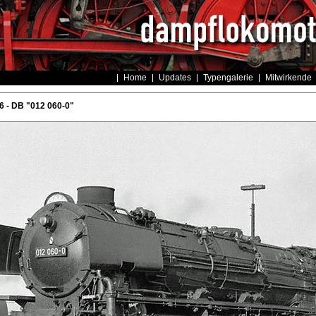
Home
Updates
Typengalerie
Mitwirkende
 - DB "012 060-0"