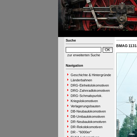
Suche
BMAG 11314
zur erweiterten Suche
Navigation
Geschichte & Hintergründe
Länderbahnen
DRG-Einheitslokomotiven
DRG-Zahnradlokomotiven
DRG-Schmalspurlok.
Kriegslokomotiven
Verlagerungsbauten
DB-Neubaulokomotiven
DB-Umbaulokomotiven
DR-Neubaulokomotiven
DR-Rekolokomotiven
DR - "6000er"