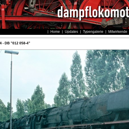
Home
Updates
Typengalerie
Mitwirkende
 - DB "012 058-4"