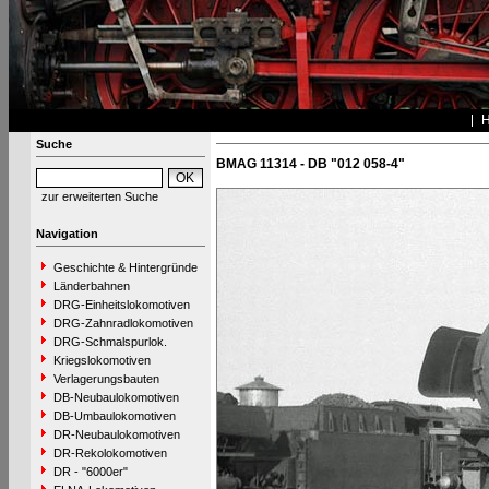
Suche
BMAG 11314 - DB "012 058-4"
zur erweiterten Suche
Navigation
Geschichte & Hintergründe
Länderbahnen
DRG-Einheitslokomotiven
DRG-Zahnradlokomotiven
DRG-Schmalspurlok.
Kriegslokomotiven
Verlagerungsbauten
DB-Neubaulokomotiven
DB-Umbaulokomotiven
DR-Neubaulokomotiven
DR-Rekolokomotiven
DR - "6000er"