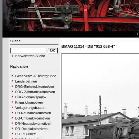
Suche
BMAG 11314 - DB "012 058-4"
zur erweiterten Suche
Navigation
Geschichte & Hintergründe
Länderbahnen
DRG-Einheitslokomotiven
DRG-Zahnradlokomotiven
DRG-Schmalspurlok.
Kriegslokomotiven
Verlagerungsbauten
DB-Neubaulokomotiven
DB-Umbaulokomotiven
DR-Neubaulokomotiven
DR-Rekolokomotiven
DR - "6000er"