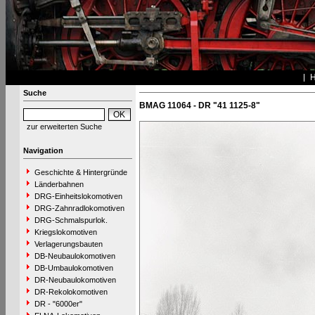
Suche
BMAG 11064 - DR "41 1125-8"
zur erweiterten Suche
Navigation
Geschichte & Hintergründe
Länderbahnen
DRG-Einheitslokomotiven
DRG-Zahnradlokomotiven
DRG-Schmalspurlok.
Kriegslokomotiven
Verlagerungsbauten
DB-Neubaulokomotiven
DB-Umbaulokomotiven
DR-Neubaulokomotiven
DR-Rekolokomotiven
DR - "6000er"