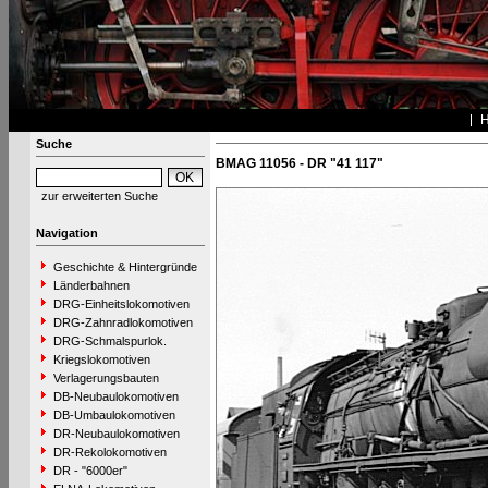
Suche
BMAG 11056 - DR "41 117"
zur erweiterten Suche
Navigation
Geschichte & Hintergründe
Länderbahnen
DRG-Einheitslokomotiven
DRG-Zahnradlokomotiven
DRG-Schmalspurlok.
Kriegslokomotiven
Verlagerungsbauten
DB-Neubaulokomotiven
DB-Umbaulokomotiven
DR-Neubaulokomotiven
DR-Rekolokomotiven
DR - "6000er"