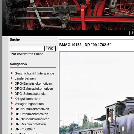
Suche
BMAG 10153 - DR "99 1762-6"
zur erweiterten Suche
Navigation
Geschichte & Hintergründe
Länderbahnen
DRG-Einheitslokomotiven
DRG-Zahnradlokomotiven
DRG-Schmalspurlok.
Kriegslokomotiven
Verlagerungsbauten
DB-Neubaulokomotiven
DB-Umbaulokomotiven
DR-Neubaulokomotiven
DR-Rekolokomotiven
DR - "6000er"