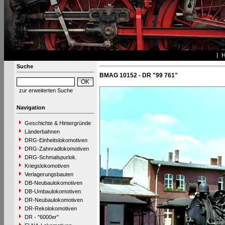
Suche
BMAG 10152 - DR "99 761"
zur erweiterten Suche
Navigation
Geschichte & Hintergründe
Länderbahnen
DRG-Einheitslokomotiven
DRG-Zahnradlokomotiven
DRG-Schmalspurlok.
Kriegslokomotiven
Verlagerungsbauten
DB-Neubaulokomotiven
DB-Umbaulokomotiven
DR-Neubaulokomotiven
DR-Rekolokomotiven
DR - "6000er"