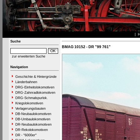
Suche
BMAG 10152 - DR "99 761"
zur erweiterten Suche
Navigation
Geschichte & Hintergründe
Länderbahnen
DRG-Einheitslokomotiven
DRG-Zahnradlokomotiven
DRG-Schmalspurlok.
Kriegslokomotiven
Verlagerungsbauten
DB-Neubaulokomotiven
DB-Umbaulokomotiven
DR-Neubaulokomotiven
DR-Rekolokomotiven
DR - "6000er"