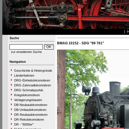
Suche
BMAG 10152 - SDG "99 761"
zur erweiterten Suche
Navigation
Geschichte & Hintergründe
Länderbahnen
DRG-Einheitslokomotiven
DRG-Zahnradlokomotiven
DRG-Schmalspurlok.
Kriegslokomotiven
Verlagerungsbauten
DB-Neubaulokomotiven
DB-Umbaulokomotiven
DR-Neubaulokomotiven
DR-Rekolokomotiven
DR - "6000er"