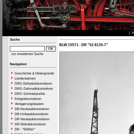
Suche
BLW 15571 - DR "52 8135-7"
zur erweiterten Suche
Navigation
Geschichte & Hintergründe
Länderbahnen
DRG-Einheitslokomotiven
DRG-Zahnradlokomotiven
DRG-Schmalspurlok.
Kriegslokomotiven
Verlagerungsbauten
DB-Neubaulokomotiven
DB-Umbaulokomotiven
DR-Neubaulokomotiven
DR-Rekolokomotiven
DR - "6000er"