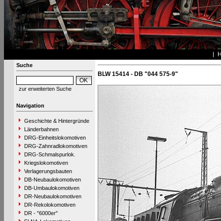
Suche
BLW 15414 - DB "044 575-9"
zur erweiterten Suche
Navigation
Geschichte & Hintergründe
Länderbahnen
DRG-Einheitslokomotiven
DRG-Zahnradlokomotiven
DRG-Schmalspurlok.
Kriegslokomotiven
Verlagerungsbauten
DB-Neubaulokomotiven
DB-Umbaulokomotiven
DR-Neubaulokomotiven
DR-Rekolokomotiven
DR - "6000er"