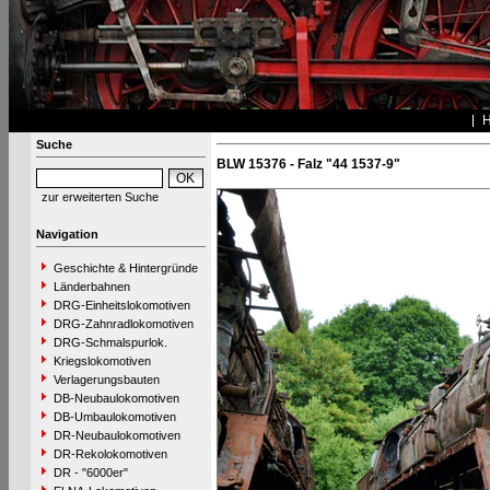
Suche
BLW 15376 - Falz "44 1537-9"
zur erweiterten Suche
Navigation
Geschichte & Hintergründe
Länderbahnen
DRG-Einheitslokomotiven
DRG-Zahnradlokomotiven
DRG-Schmalspurlok.
Kriegslokomotiven
Verlagerungsbauten
DB-Neubaulokomotiven
DB-Umbaulokomotiven
DR-Neubaulokomotiven
DR-Rekolokomotiven
DR - "6000er"