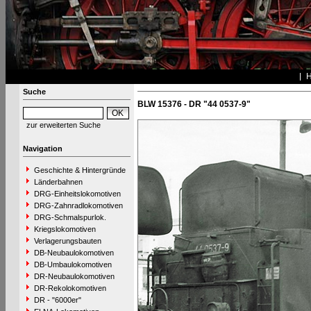
Suche
BLW 15376 - DR "44 0537-9"
zur erweiterten Suche
Navigation
Geschichte & Hintergründe
Länderbahnen
DRG-Einheitslokomotiven
DRG-Zahnradlokomotiven
DRG-Schmalspurlok.
Kriegslokomotiven
Verlagerungsbauten
DB-Neubaulokomotiven
DB-Umbaulokomotiven
DR-Neubaulokomotiven
DR-Rekolokomotiven
DR - "6000er"