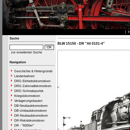
Suche
BLW 15150 - DR "44 0101-4"
zur erweiterten Suche
Navigation
Geschichte & Hintergründe
Länderbahnen
DRG-Einheitslokomotiven
DRG-Zahnradlokomotiven
DRG-Schmalspurlok.
Kriegslokomotiven
Verlagerungsbauten
DB-Neubaulokomotiven
DB-Umbaulokomotiven
DR-Neubaulokomotiven
DR-Rekolokomotiven
DR - "6000er"