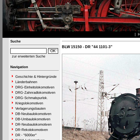
Suche
BLW 15150 - DR "44 1101-3"
zur erweiterten Suche
Navigation
Geschichte & Hintergründe
Länderbahnen
DRG-Einheitslokomotiven
DRG-Zahnradlokomotiven
DRG-Schmalspurlok.
Kriegslokomotiven
Verlagerungsbauten
DB-Neubaulokomotiven
DB-Umbaulokomotiven
DR-Neubaulokomotiven
DR-Rekolokomotiven
DR - "6000er"