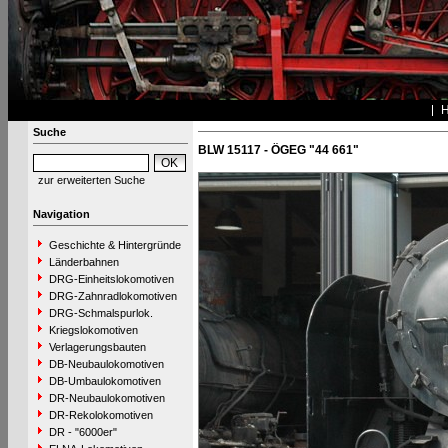
Suche
BLW 15117 - ÖGEG "44 661"
zur erweiterten Suche
Navigation
Geschichte & Hintergründe
Länderbahnen
DRG-Einheitslokomotiven
DRG-Zahnradlokomotiven
DRG-Schmalspurlok.
Kriegslokomotiven
Verlagerungsbauten
DB-Neubaulokomotiven
DB-Umbaulokomotiven
DR-Neubaulokomotiven
DR-Rekolokomotiven
DR - "6000er"