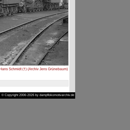
Hans Schmidt (†) (Archiv Jens Grünebaum)
© Copyright 2006-2026 by dampflokomotivarchiv.de