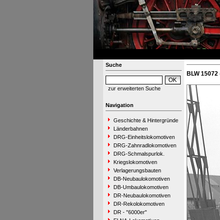
Suche
BLW 15072 
zur erweiterten Suche
Navigation
Geschichte & Hintergründe
Länderbahnen
DRG-Einheitslokomotiven
DRG-Zahnradlokomotiven
DRG-Schmalspurlok.
Kriegslokomotiven
Verlagerungsbauten
DB-Neubaulokomotiven
DB-Umbaulokomotiven
DR-Neubaulokomotiven
DR-Rekolokomotiven
DR - "6000er"