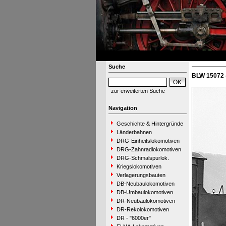
Suche
BLW 15072 
zur erweiterten Suche
Navigation
Geschichte & Hintergründe
Länderbahnen
DRG-Einheitslokomotiven
DRG-Zahnradlokomotiven
DRG-Schmalspurlok.
Kriegslokomotiven
Verlagerungsbauten
DB-Neubaulokomotiven
DB-Umbaulokomotiven
DR-Neubaulokomotiven
DR-Rekolokomotiven
DR - "6000er"