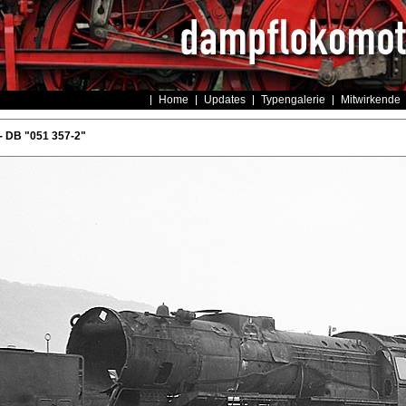
Home
Updates
Typengalerie
Mitwirkende
- DB "051 357-2"