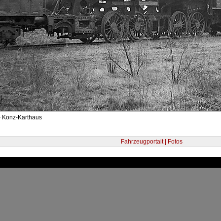
- Konz-Karthaus
Fahrzeugportait | Fotos