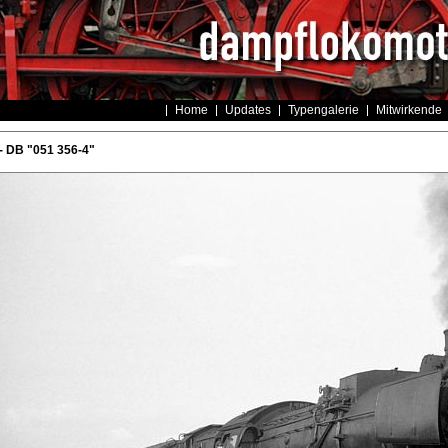
Home
Updates
Typengalerie
Mitwirkende
- DB "051 356-4"