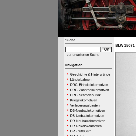
Suche
BLW 15071 
zur erweiterten Suche
Navigation
Geschichte & Hintergründe
Länderbahnen
DRG-Einheitslokomotiven
DRG-Zahnradlokomotiven
DRG-Schmalspurlok.
Kriegslokomotiven
Verlagerungsbauten
DB-Neubaulokomotiven
DB-Umbaulokomotiven
DR-Neubaulokomotiven
DR-Rekolokomotiven
DR - "6000er"