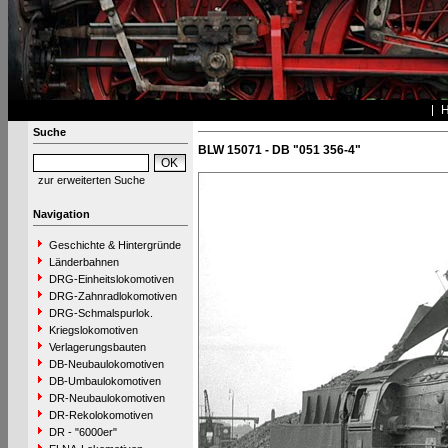
Suche
BLW 15071 - DB "051 356-4"
zur erweiterten Suche
Navigation
Geschichte & Hintergründe
Länderbahnen
DRG-Einheitslokomotiven
DRG-Zahnradlokomotiven
DRG-Schmalspurlok.
Kriegslokomotiven
Verlagerungsbauten
DB-Neubaulokomotiven
DB-Umbaulokomotiven
DR-Neubaulokomotiven
DR-Rekolokomotiven
DR - "6000er"