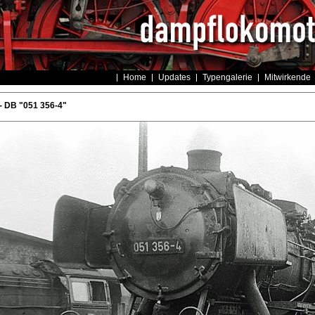
Home
Updates
Typengalerie
Mitwirkende
- DB "051 356-4"