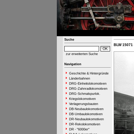
Suche
BLW 15071 
zur erweiterten Suche
Navigation
Geschichte & Hintergründe
Länderbahnen
DRG-Einheitslokomotiven
DRG-Zahnradlokomotiven
DRG-Schmalspurlok.
Kriegslokomotiven
Verlagerungsbauten
DB-Neubaulokomotiven
DB-Umbaulokomotiven
DR-Neubaulokomotiven
DR-Rekolokomotiven
DR - "6000er"