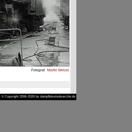
Fotograf:
Martin Welzel
© Copyright 2006-2026 by dampflokomotivarchiv.de