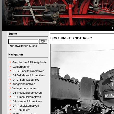
Suche
BLW 15061 - DB "051 346-5"
zur erweiterten Suche
Navigation
Geschichte & Hintergründe
Länderbahnen
DRG-Einheitslokomotiven
DRG-Zahnradlokomotiven
DRG-Schmalspurlok.
Kriegslokomotiven
Verlagerungsbauten
DB-Neubaulokomotiven
DB-Umbaulokomotiven
DR-Neubaulokomotiven
DR-Rekolokomotiven
DR - "6000er"