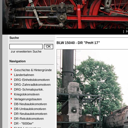
Suche
BLW 15040 - DR "PmH 17"
zur erweiterten Suche
Navigation
Geschichte & Hintergründe
Länderbahnen
DRG-Einheitslokomotiven
DRG-Zahnradlokomotiven
DRG-Schmalspurlok.
Kriegslokomotiven
Verlagerungsbauten
DB-Neubaulokomotiven
DB-Umbaulokomotiven
DR-Neubaulokomotiven
DR-Rekolokomotiven
DR - "6000er"