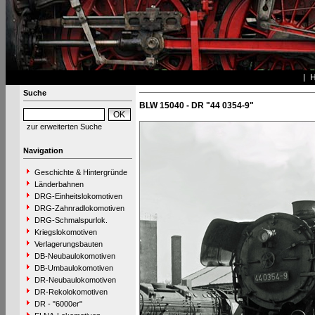
Suche
BLW 15040 - DR "44 0354-9"
zur erweiterten Suche
Navigation
Geschichte & Hintergründe
Länderbahnen
DRG-Einheitslokomotiven
DRG-Zahnradlokomotiven
DRG-Schmalspurlok.
Kriegslokomotiven
Verlagerungsbauten
DB-Neubaulokomotiven
DB-Umbaulokomotiven
DR-Neubaulokomotiven
DR-Rekolokomotiven
DR - "6000er"