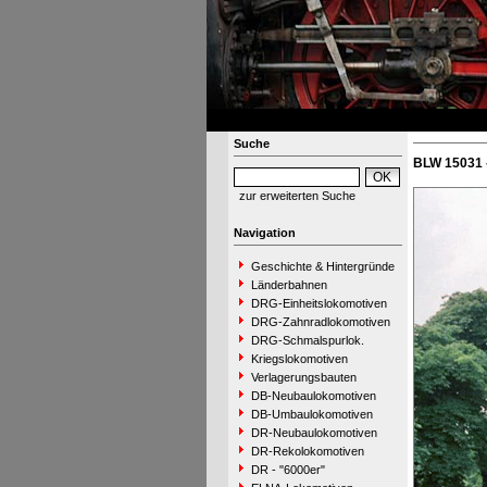
Suche
BLW 15031 
zur erweiterten Suche
Navigation
Geschichte & Hintergründe
Länderbahnen
DRG-Einheitslokomotiven
DRG-Zahnradlokomotiven
DRG-Schmalspurlok.
Kriegslokomotiven
Verlagerungsbauten
DB-Neubaulokomotiven
DB-Umbaulokomotiven
DR-Neubaulokomotiven
DR-Rekolokomotiven
DR - "6000er"