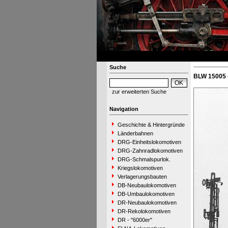
Suche
BLW 15005 
zur erweiterten Suche
Navigation
Geschichte & Hintergründe
Länderbahnen
DRG-Einheitslokomotiven
DRG-Zahnradlokomotiven
DRG-Schmalspurlok.
Kriegslokomotiven
Verlagerungsbauten
DB-Neubaulokomotiven
DB-Umbaulokomotiven
DR-Neubaulokomotiven
DR-Rekolokomotiven
DR - "6000er"