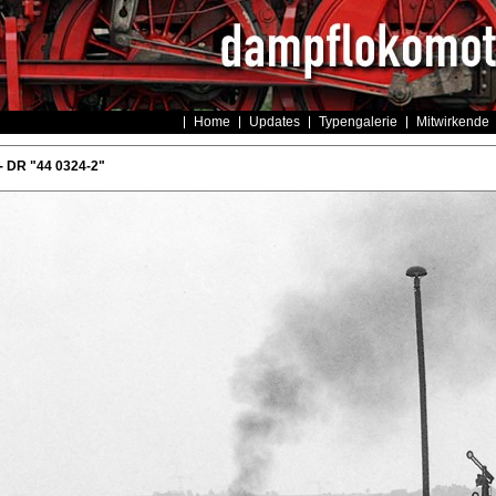
Home
Updates
Typengalerie
Mitwirkende
- DR "44 0324-2"