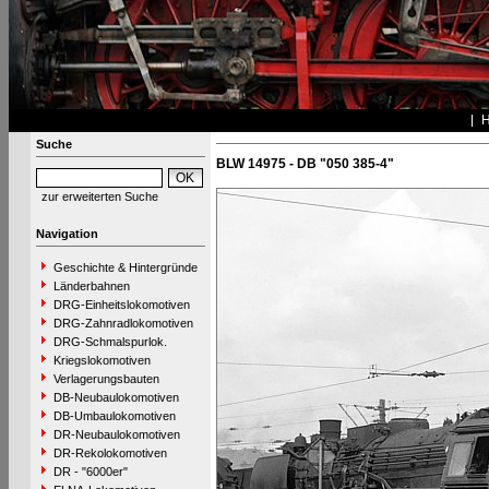
Suche
BLW 14975 - DB "050 385-4"
zur erweiterten Suche
Navigation
Geschichte & Hintergründe
Länderbahnen
DRG-Einheitslokomotiven
DRG-Zahnradlokomotiven
DRG-Schmalspurlok.
Kriegslokomotiven
Verlagerungsbauten
DB-Neubaulokomotiven
DB-Umbaulokomotiven
DR-Neubaulokomotiven
DR-Rekolokomotiven
DR - "6000er"