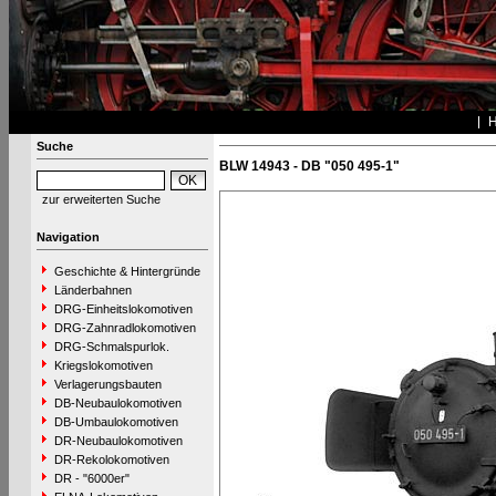
Suche
BLW 14943 - DB "050 495-1"
zur erweiterten Suche
Navigation
Geschichte & Hintergründe
Länderbahnen
DRG-Einheitslokomotiven
DRG-Zahnradlokomotiven
DRG-Schmalspurlok.
Kriegslokomotiven
Verlagerungsbauten
DB-Neubaulokomotiven
DB-Umbaulokomotiven
DR-Neubaulokomotiven
DR-Rekolokomotiven
DR - "6000er"