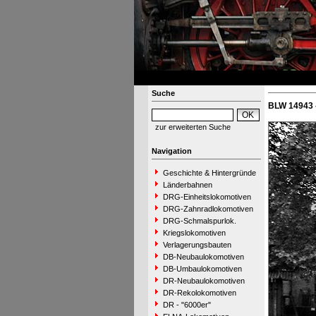
Suche
BLW 14943 
zur erweiterten Suche
Navigation
Geschichte & Hintergründe
Länderbahnen
DRG-Einheitslokomotiven
DRG-Zahnradlokomotiven
DRG-Schmalspurlok.
Kriegslokomotiven
Verlagerungsbauten
DB-Neubaulokomotiven
DB-Umbaulokomotiven
DR-Neubaulokomotiven
DR-Rekolokomotiven
DR - "6000er"