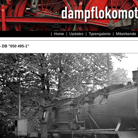
Home
Updates
Typengalerie
Mitwirkende
- DB "050 495-1"