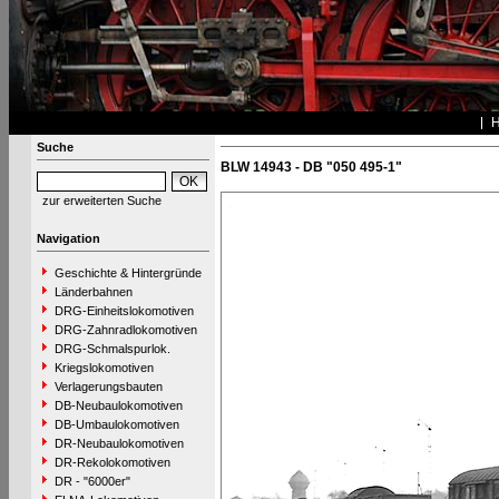
Suche
BLW 14943 - DB "050 495-1"
zur erweiterten Suche
Navigation
Geschichte & Hintergründe
Länderbahnen
DRG-Einheitslokomotiven
DRG-Zahnradlokomotiven
DRG-Schmalspurlok.
Kriegslokomotiven
Verlagerungsbauten
DB-Neubaulokomotiven
DB-Umbaulokomotiven
DR-Neubaulokomotiven
DR-Rekolokomotiven
DR - "6000er"